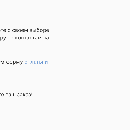
те о своем выборе
у по контактам на
ем форму
оплаты и
и
е ваш заказ!