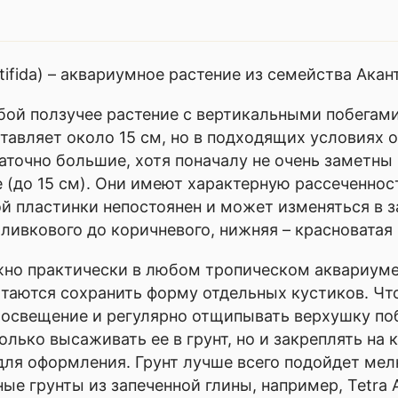
tifida) – аквариумное растение из семейства Акан
ой ползучее растение с вертикальными побегами
авляет около 15 см, но в подходящих условиях о
точно большие, хотя поначалу не очень заметны 
 (до 15 см). Они имеют характерную рассеченно
ой пластинки непостоянен и может изменяться в 
оливкового до коричневого, нижняя – красноватая 
но практически в любом тропическом аквариуме
ытаются сохранить форму отдельных кустиков. Чт
е освещение и регулярно отщипывать верхушку п
лько высаживать ее в грунт, но и закреплять на 
я оформления. Грунт лучше всего подойдет мелко
е грунты из запеченной глины, например, Tetra A