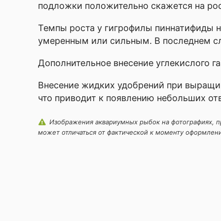
подложки положительно скажется на рос
Темпы роста у гигрофилы пиннатифиды н
умеренным или сильным. В последнем с
Дополнительное внесение углекислого г
Я согласен с
Политикой
Внесение жидких удобрений при выращив
конфиденциальности
что приводит к появлению небольших отв
данного сайта
Изображения аквариумных рыбок на фотографиях, пре
может отличаться от фактической к моменту оформления