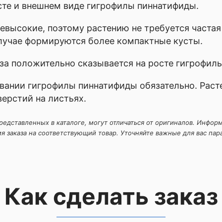
те и внешнем виде гигрофилы пиннатифиды.
евысокие, поэтому растению не требуется часта
лучае формируются более компактные кусты.
аза положительно сказывается на росте гигрофил
ании гигрофилы пиннатифиды обязательно. Растен
ерстий на листьях.
дставленных в каталоге, могут отличаться от оригиналов. Информа
 заказа на соответствующий товар. Уточняйте важные для вас пара
Как сделать заказ