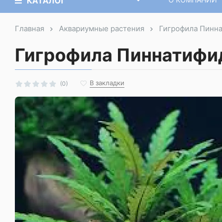
КАТАЛОГ
Главная
Аквариумные растения
Гигрофила Пинн
Гигрофила Пиннатифид
В закладки
(0)