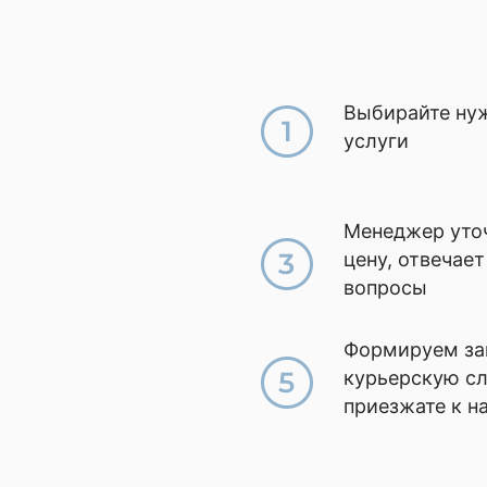
Выбирайте ну
услуги
Менеджер уточ
цену, отвечает
вопросы
Формируем зак
курьерскую с
приезжате к н