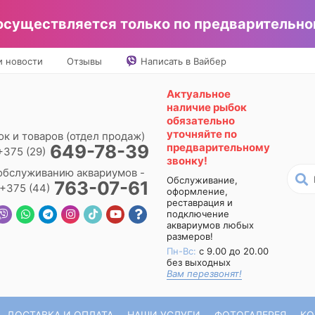
существляется только по предварительно
и новости
Отзывы
Написать в Вайбер
Актуальное
наличие
рыбок
обязательно
уточняйте по
к и товаров (отдел продаж)
649-78-39
предварительному
+375 (29)
звонку!
обслуживанию аквариумов -
Обслуживание,
763-07-61
+375 (44)
оформление,
реставрация и
подключение
аквариумов любых
размеров!
Пн-Вс:
с 9.00 до 20.00
без выходных
Вам перезвонят!
ДОСТАВКА И ОПЛАТА
НАШИ УСЛУГИ
ФОТОГАЛЕРЕЯ
КО