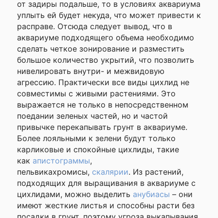
от задиры подальше, то в условиях аквариума
уплыть ей будет некуда, что может привести к
расправе. Отсюда следует вывод, что в
аквариуме подходящего объема необходимо
сделать четкое зонирование и разместить
большое количество укрытий, что позволить
нивелировать внутри- и межвидовую
агрессию. Практически все виды цихлид не
совместимы с живыми растениями. Это
выражается не только в непосредственном
поедании зеленых частей, но и частой
привычке перекапывать грунт в аквариуме.
Более лояльными к зелени будут только
карликовые и спокойные цихлиды, такие
как
апистограммы
,
пельвикахромисы,
скалярии
. Из растений,
подходящих для выращивания в аквариуме с
цихлидами, можно выделить
анубиасы
– они
имеют жесткие листья и способны расти без
посадки в грунт, поэтому угроза выкапывания