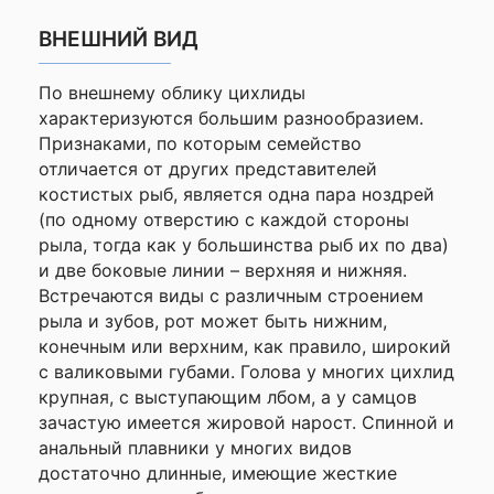
—
ВНЕШНИЙ ВИД
Ваше
По внешнему облику цихлиды
имя
характеризуются большим разнообразием.
—
Признаками, по которым семейство
отличается от других представителей
костистых рыб, является одна пара ноздрей
Комментарий
(по одному отверстию с каждой стороны
рыла, тогда как у большинства рыб их по два)
и две боковые линии – верхняя и нижняя.
Встречаются виды с различным строением
рыла и зубов, рот может быть нижним,
конечным или верхним, как правило, широкий
с валиковыми губами. Голова у многих цихлид
крупная, с выступающим лбом, а у самцов
зачастую имеется жировой нарост. Спинной и
Я согласен с
анальный плавники у многих видов
Политикой
достаточно длинные, имеющие жесткие
конфиденциальности