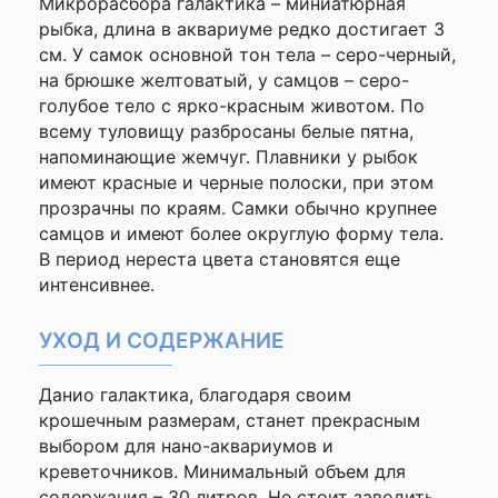
Микрорасбора галактика – миниатюрная
—
рыбка, длина в аквариуме редко достигает 3
см. У самок основной тон тела – серо-черный,
на брюшке желтоватый, у самцов – серо-
Ваше
голубое тело с ярко-красным животом. По
имя
—
всему туловищу разбросаны белые пятна,
напоминающие жемчуг. Плавники у рыбок
имеют красные и черные полоски, при этом
прозрачны по краям. Самки обычно крупнее
Комментарий
самцов и имеют более округлую форму тела.
В период нереста цвета становятся еще
интенсивнее.
УХОД И СОДЕРЖАНИЕ
Данио галактика, благодаря своим
крошечным размерам, станет прекрасным
Я согласен с
выбором для нано-аквариумов и
Политикой
креветочников. Минимальный объем для
конфиденциальности
содержания – 30 литров. Не стоит заводить