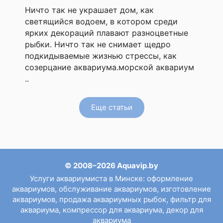
Ничто так не украшает дом, как
светящийся водоем, в котором среди
ярких декораций плавают разноцветные
рыбки. Ничто так не снимает щедро
подкидываемые жизнью стрессы, как
созерцание аквариума.морской аквариум
..
Еще статьи
© 2008–2026 Aquavip.by
Услуги аквариумиста в Минске
:
оформление
аквариумов
,
обслуживание аквариумов
,
изготовление
аквариумов
,
продажа аквариумных рыбок
,
фильтр для
аквариума
,
компрессор для аквариума
,
декор для
аквариума