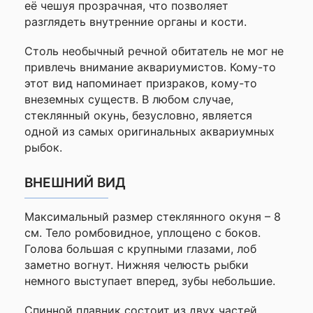
её чешуя прозрачная, что позволяет
—
разглядеть внутренние органы и кости.
Столь необычный речной обитатель не мог не
Ваше
привлечь внимание аквариумистов. Кому-то
имя
—
этот вид напоминает призраков, кому-то
внеземных существ. В любом случае,
стеклянный окунь, безусловно, является
одной из самых оригинальных аквариумных
Комментарий
рыбок.
ВНЕШНИЙ ВИД
Максимальный размер стеклянного окуня – 8
см. Тело ромбовидное, уплощено с боков.
Голова большая с крупными глазами, лоб
заметно вогнут. Нижняя челюсть рыбки
Я согласен с
немного выступает вперед, зубы небольшие.
Политикой
конфиденциальности
Спинной плавник состоит из двух частей.