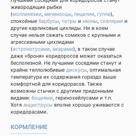
Лучшими соседями для коридоросов станут
живородящие рыбки
(
моллинезии
,
меченосцы
,
пецилии
,
гуппи
),
спокойные
барбусы
,
тетры
и
неоны
,
скалярии
и
другие карликовые цихлиды. Ни в коем
случае нельзя сажать сомиков с крупными и
агрессивными цихлидами
(
астронотусами
,
акарами
), в таком случае
даже «броня» коридоросов может оказаться
бесполезной. Не лучшими соседями станут и
крайне теплолюбивые
дискусы
, оптимальная
температура их содержания гораздо выше
комфортной для коридорасов. Также
возможны стычки с другими придонными
видами:
боциями
, геринохейлусами и т.п.
Хотя
анциструсы
вполне хорошо уживаются с
коридорасами.
КОРМЛЕНИЕ