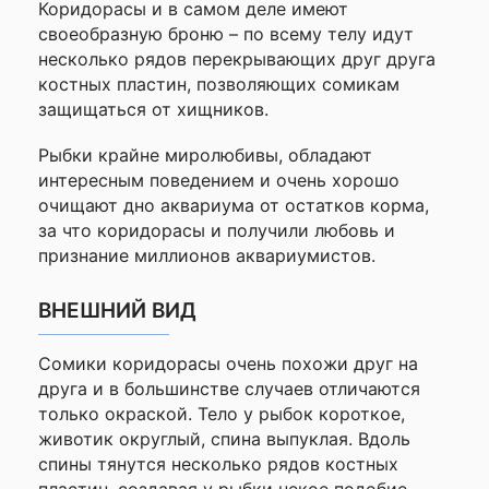
Коридорасы и в самом деле имеют
—
своеобразную броню – по всему телу идут
несколько рядов перекрывающих друг друга
костных пластин, позволяющих сомикам
Ваше
имя
защищаться от хищников.
—
Рыбки крайне миролюбивы, обладают
интересным поведением и очень хорошо
очищают дно аквариума от остатков корма,
Комментарий
за что коридорасы и получили любовь и
признание миллионов аквариумистов.
ВНЕШНИЙ ВИД
Сомики коридорасы очень похожи друг на
друга и в большинстве случаев отличаются
только окраской. Тело у рыбок короткое,
Я согласен с
животик округлый, спина выпуклая. Вдоль
Политикой
спины тянутся несколько рядов костных
конфиденциальности