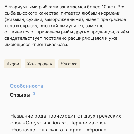
Аквариумными рыбками
занимаемся более 10 лет. Вся
рыба высокого качества, питается любыми кормами
(живыми, сухими, замороженными), имеет прекрасное
тело и окраску, высокий иммунитет, заметно
отличается от привозной рыбы других продавцов, о чём
свидетельствует постоянно расширяющаяся и уже
имеющаяся клиентская база.
Акции
Хиты продаж
Новинки
Особенности
0
Отзывы
Оставить
отзыв
Название рода происходит от двух греческих
слов «Corys» и «Doras». Первое из слов
Ваша
обозначает «шлем», а второе – «броня».
оценка