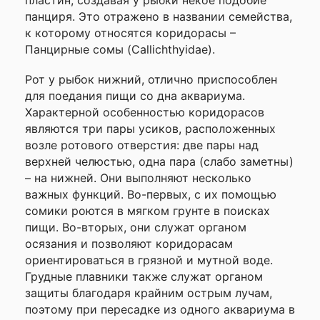
пластин, создавая у рыбки некое подобие
данного сайта
панциря. Это отражено в названии семейства,
к которому относятся коридорасы –
Панцирные сомы (Callichthyidae).
Рот у рыбок нижний, отлично приспособлен
для поедания пищи со дна аквариума.
Характерной особенностью коридорасов
являются три пары усиков, расположенных
возле ротового отверстия: две пары над
верхней челюстью, одна пара (слабо заметны)
– на нижней. Они выполняют несколько
важных функций. Во-первых, с их помощью
сомики роются в мягком грунте в поисках
пищи. Во-вторых, они служат органом
осязания и позволяют коридорасам
ориентироваться в грязной и мутной воде.
Грудные плавники также служат органом
защиты благодаря крайним острым лучам,
поэтому при пересадке из одного аквариума в