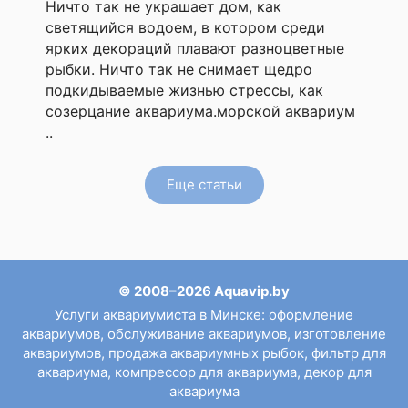
Ничто так не украшает дом, как
светящийся водоем, в котором среди
ярких декораций плавают разноцветные
рыбки. Ничто так не снимает щедро
подкидываемые жизнью стрессы, как
созерцание аквариума.морской аквариум
..
Еще статьи
© 2008–2026 Aquavip.by
Услуги аквариумиста в Минске
:
оформление
аквариумов
,
обслуживание аквариумов
,
изготовление
аквариумов
,
продажа аквариумных рыбок
,
фильтр для
аквариума
,
компрессор для аквариума
,
декор для
аквариума