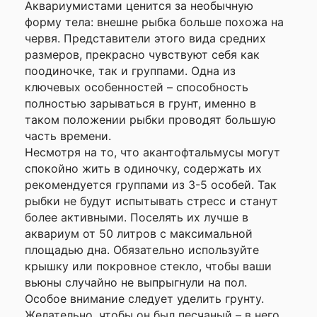
Аквариумистами ценится за необычную
—
форму тела: внешне рыбка больше похожа на
червя. Представители этого вида средних
размеров, прекрасно чувствуют себя как
Ваше
имя
поодиночке, так и группами. Одна из
—
ключевых особенностей – способность
полностью зарываться в грунт, именно в
таком положении рыбки проводят большую
Комментарий
часть времени.
Несмотря на то, что акантофтальмусы могут
спокойно жить в одиночку, содержать их
рекомендуется группами из 3-5 особей. Так
рыбки не будут испытывать стресс и станут
более активными. Поселять их лучше в
аквариум от 50 литров с максимальной
площадью дна. Обязательно используйте
крышку или покровное стекло, чтобы ваши
Я согласен с
вьюны случайно не выпрыгнули на пол.
Политикой
Особое внимание следует уделить грунту.
конфиденциальности
Желательно, чтобы он был песчаный – в него