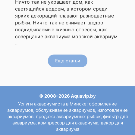
Ничто так не украшает дом, как
светящийся водоем, в котором среди
ярких декораций плавают разноцветные
рыбки. Ничто так не снимает щедро
подкидываемые жизнью стрессы, как
созерцание аквариума.морской аквариум
..
Еще статьи
© 2008–2026 Aquavip.by
Услуги аквариумиста в Минске
:
оформление
аквариумов
,
обслуживание аквариумов
,
изготовление
аквариумов
,
продажа аквариумных рыбок
,
фильтр для
аквариума
,
компрессор для аквариума
,
декор для
аквариума