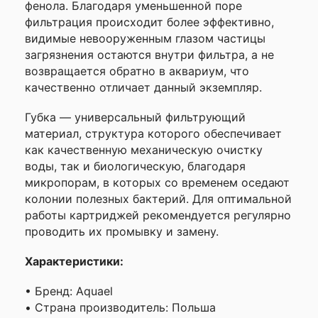
фенола. Благодаря уменьшенной поре
—
фильтрация происходит более эффективно,
видимые невооруженным глазом частицы
загрязнения остаются внутри фильтра, а не
Ваше
имя
возвращается обратно в аквариум, что
—
качественно отличает данный экземпляр.
Губка — универсальный фильтрующий
материал, структура которого обеспечивает
Комментарий
как качественную механическую очистку
воды, так и биологическую, благодаря
микропорам, в которых со временем оседают
колонии полезных бактерий. Для оптимальной
работы картриджей рекомендуется регулярно
проводить их промывку и замену.
Характеристики:
Я согласен с
• Бренд: Aquael
Политикой
• Страна производитель: Польша
конфиденциальности