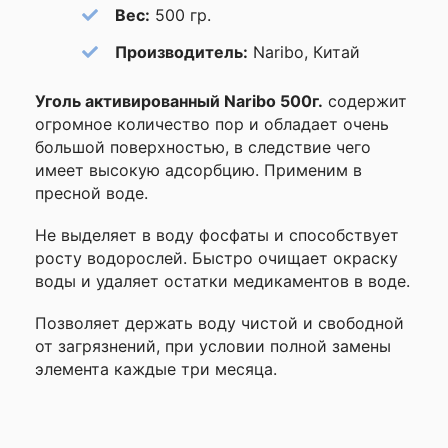
—
Вес:
500 гр.
Производитель:
Naribo, Китай
Ваше
имя
Уголь активированный Naribo 500г.
содержит
—
огромное количество пор и обладает очень
большой поверхностью, в следствие чего
имеет высокую адсорбцию. Применим в
Комментарий
пресной воде.
Не выделяет в воду фосфаты и способствует
росту водорослей. Быстро очищает окраску
воды и удаляет остатки медикаментов в воде.
Позволяет держать воду чистой и свободной
от загрязнений, при условии полной замены
элемента каждые три месяца.
Я согласен с
Политикой
конфиденциальности